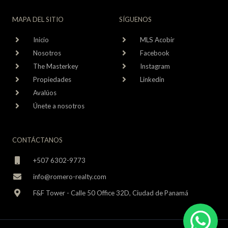
MAPA DEL SITIO
SÍGUENOS
Inicio
MLS Acobir
Nosotros
Facebook
The Masterkey
Instagram
Propiedades
Linkedin
Avalúos
Únete a nosotros
CONTÁCTANOS
+507 6302-9773
info@romero-realty.com
F&F Tower - Calle 50 Office 32D, Ciudad de Panamá