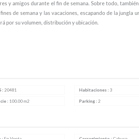
iares y amigos durante el fin de semana. Sobre todo, también
fines de semana y las vacaciones, escapando de la jungla u
rá por su volumen, distribución y ubicación.
S
:
20481
Habitaciones
:
3
icie
:
100.00 m2
Parking
:
2
o
:
En Venta
Corregimiento
:
Cabuya