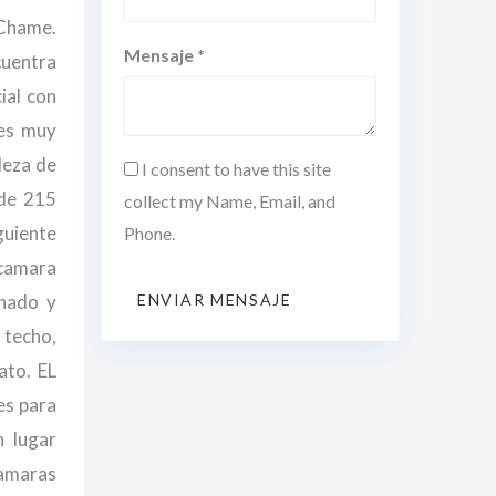
 Chame.
Mensaje *
cuentra
ial con
 es muy
leza de
I consent to have this site
 de 215
collect my Name, Email, and
guiente
Phone.
ecamara
onado y
ENVIAR MENSAJE
 techo,
ato. EL
es para
n lugar
camaras