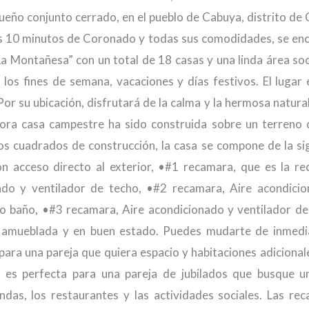
eño conjunto cerrado, en el pueblo de Cabuya, distrito de
s 10 minutos de Coronado y todas sus comodidades, se en
a Montañesa” con un total de 18 casas y una linda área soc
n los fines de semana, vacaciones y días festivos. El lugar
or su ubicación, disfrutará de la calma y la hermosa natura
ra casa campestre ha sido construida sobre un terreno
s cuadrados de construcción, la casa se compone de la si
n acceso directo al exterior, •#1 recamara, que es la r
nado y ventilador de techo, •#2 recamara, Aire acondici
o baño, •#3 recamara, Aire acondicionado y ventilador de
á amueblada y en buen estado. Puedes mudarte de inmedi
a una pareja que quiera espacio y habitaciones adicional
 es perfecta para una pareja de jubilados que busque u
endas, los restaurantes y las actividades sociales. Las re