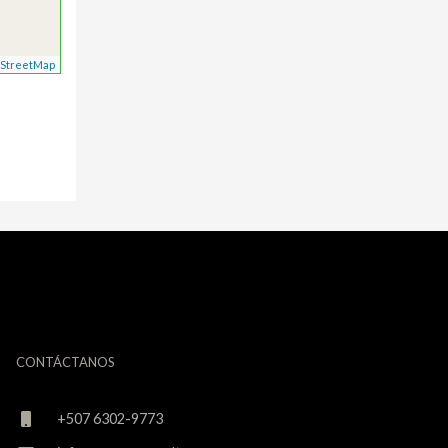
StreetMap
CONTÁCTANOS
+507 6302-9773