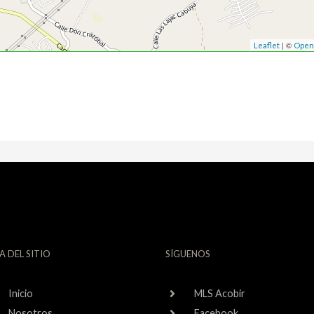
| ©
Leaflet
Open
A DEL SITIO
SÍGUENOS
Inicio
MLS Acobir
Nosotros
Facebook