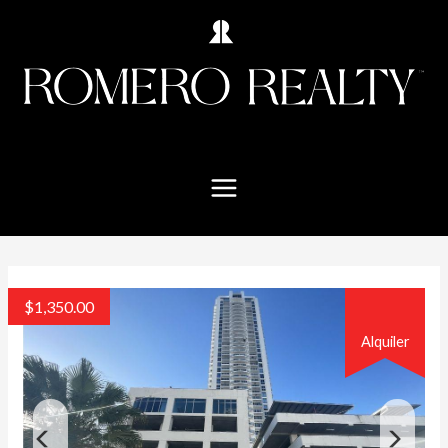
$
1,350.00
Alquiler