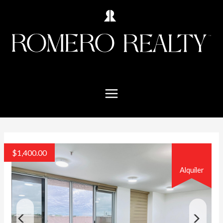
$
1,400.00
Alquiler