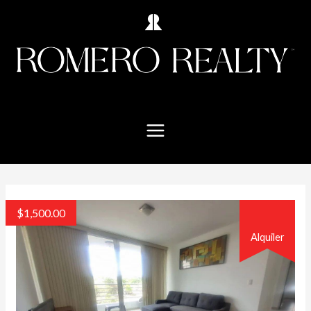
$
1,500.00
Alquiler