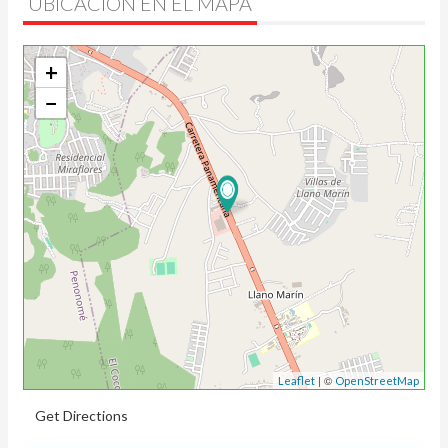
UBICACIÓN EN EL MAPA
+
−
| ©
Leaflet
OpenStreetMap
Get Directions