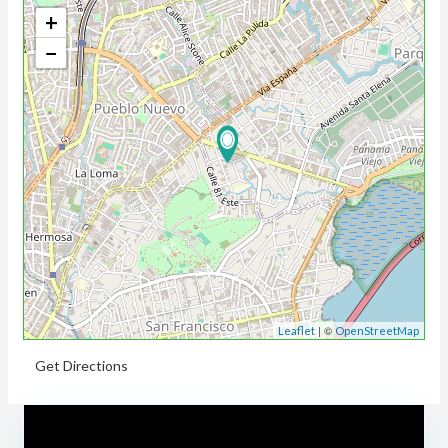
+
−
| ©
Leaflet
OpenStreetMap
Get Directions