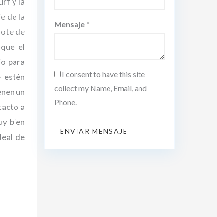
rf y la
e de la
Mensaje *
lote de
que el
io para
I consent to have this site
e estén
collect my Name, Email, and
enen un
Phone.
tacto a
uy bien
ENVIAR MENSAJE
deal de