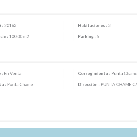
S
:
20163
Habitaciones
:
3
icie
:
100.00 m2
Parking
:
5
o
:
En Venta
Corregimiento
:
Punta Cham
da
:
Punta Chame
Dirección
:
PUNTA CHAME CA