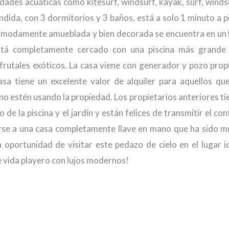
ades acuáticas como kitesurf, windsurf, kayak, surf, windsu
ondida, con 3 dormitorios y 3 baños, está a solo 1 minuto a pi
 cómodamente amueblada y bien decorada se encuentra en un 
tá completamente cercado con una piscina más grande 
rutales exóticos. La casa viene con generador y pozo prop
asa tiene un excelente valor de alquiler para aquellos qu
o estén usando la propiedad. Los propietarios anteriores ti
e la piscina y el jardín y están felices de transmitir el con
rse a una casa completamente llave en mano que ha sido m
a oportunidad de visitar este pedazo de cielo en el lugar i
e vida playero con lujos modernos!