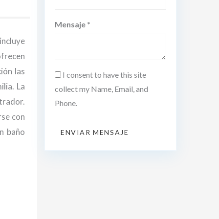
Mensaje *
incluye
ofrecen
ión las
I consent to have this site
lia. La
collect my Name, Email, and
trador.
Phone.
rse con
on baño
ENVIAR MENSAJE