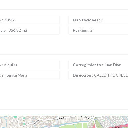
S
:
20606
Habitaciones
:
3
icie
:
356.82 m2
Parking
:
2
o
:
Alquiler
Corregimiento
:
Juan Díaz
da
:
Santa María
Dirección
:
CALLE THE CRES