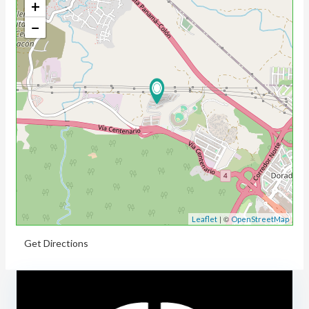
+
−
| ©
Leaflet
OpenStreetMap
Get Directions