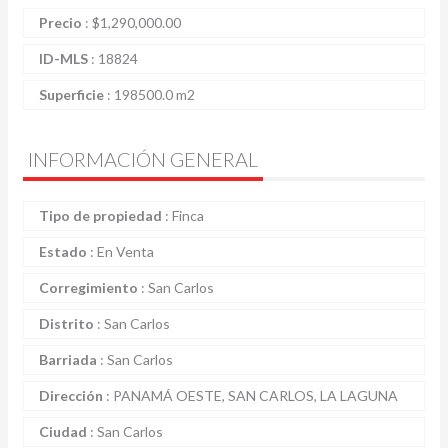
Precio
:
$
1,290,000.00
ID-MLS
:
18824
Superficie
:
198500.0 m2
INFORMACIÓN GENERAL
Tipo de propiedad
:
Finca
Estado
:
En Venta
Corregimiento
:
San Carlos
Distrito
:
San Carlos
Barriada
:
San Carlos
Dirección
:
PANAMÁ OESTE, SAN CARLOS, LA LAGUNA
Ciudad
:
San Carlos