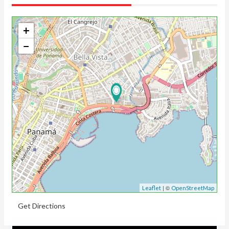
+
−
| ©
Leaflet
OpenStreetMap
Get Directions