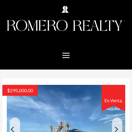
$
295,000.00
En Venta,
Alquiler