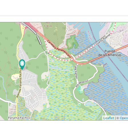
| ©
Leaflet
Open