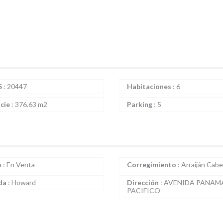
S
:
20447
Habitaciones
:
6
icie
:
376.63 m2
Parking
:
5
o
:
En Venta
Corregimiento
:
Arraiján Cab
da
:
Howard
Dirección
:
AVENIDA PANAM
PACIFICO