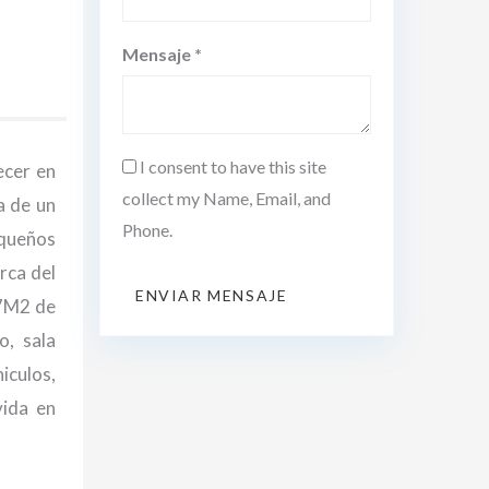
Mensaje *
I consent to have this site
ecer en
collect my Name, Email, and
a de un
Phone.
equeños
rca del
ENVIAR MENSAJE
77M2 de
o, sala
iculos,
vida en