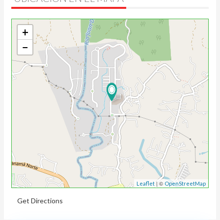
+
−
| ©
Leaflet
OpenStreetMap
Get Directions