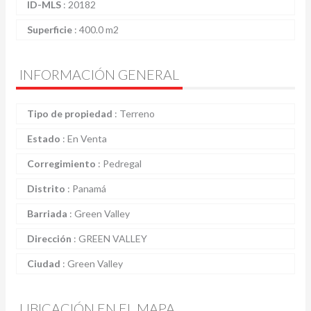
ID-MLS
:
20182
Superficie
:
400.0 m2
INFORMACIÓN GENERAL
Tipo de propiedad
:
Terreno
Estado
:
En Venta
Corregimiento
:
Pedregal
Distrito
:
Panamá
Barriada
:
Green Valley
Dirección
:
GREEN VALLEY
Ciudad
:
Green Valley
UBICACIÓN EN EL MAPA