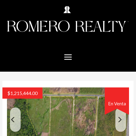
$
1,215,444.00
En Venta