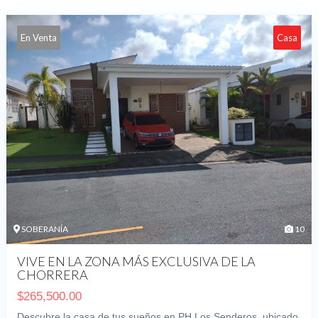
En Venta
Casa
SOBERANÍA
10
VIVE EN LA ZONA MÁS EXCLUSIVA DE LA
CHORRERA
$
265,500.00
Descubre la casa de tus sueños en PH Los Senderos, ubicado