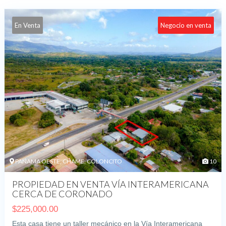
En Venta
Negocio en venta
PANAMA OESTE, CHAME, COLONCITO
10
PROPIEDAD EN VENTA VÍA INTERAMERICANA
CERCA DE CORONADO
$
225,000.00
Esta casa tiene un taller mecánico en la Vía Interamericana