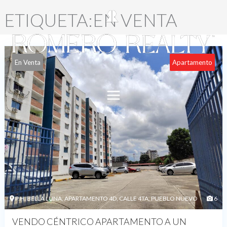
ETIQUETA:EN VENTA
En Venta
Apartamento
P.H. BELLA LUNA, APARTAMENTO 4D, CALLE 4TA. PUEBLO NUEVO
6
VENDO CÉNTRICO APARTAMENTO A UN