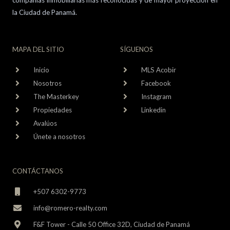
compañías inmobiliarias más reconocidas y de mayor proyección en
la Ciudad de Panamá.
MAPA DEL SITIO
SÍGUENOS
Inicio
MLS Acobir
Nosotros
Facebook
The Masterkey
Instagram
Propiedades
Linkedin
Avalúos
Únete a nosotros
CONTÁCTANOS
+507 6302-9773
info@romero-realty.com
F&F Tower - Calle 50 Office 32D, Ciudad de Panamá