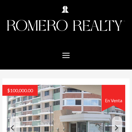
$
100,000.00
En Venta