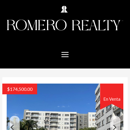
$
174,500.00
En Venta