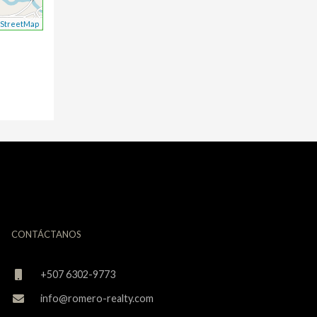
StreetMap
CONTÁCTANOS
+507 6302-9773
info@romero-realty.com