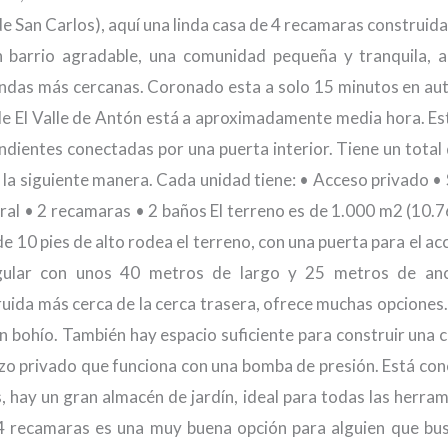
San Carlos), aquí una linda casa de 4 recamaras construida
n barrio agradable, una comunidad pequeña y tranquila, 
tiendas más cercanas. Coronado esta a solo 15 minutos en aut
 de El Valle de Antón está a aproximadamente media hora. Es
ndientes conectadas por una puerta interior. Tiene un total
la siguiente manera. Cada unidad tiene: • Acceso privado • 
ral • 2 recamaras • 2 baños El terreno es de 1.000 m2 (10.7
de 10 pies de alto rodea el terreno, con una puerta para el a
ngular con unos 40 metros de largo y 25 metros de anc
uida más cerca de la cerca trasera, ofrece muchas opciones
un bohío. También hay espacio suficiente para construir una 
 pozo privado que funciona con una bomba de presión. Está co
hay un gran almacén de jardín, ideal para todas las herram
 4 recamaras es una muy buena opción para alguien que bu