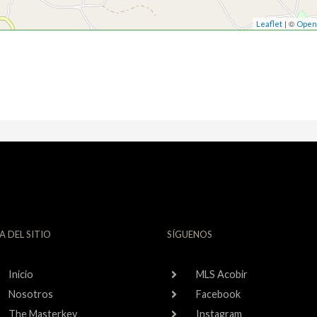
| ©
Leaflet
Open
A DEL SITIO
SÍGUENOS
Inicio
MLS Acobir
Nosotros
Facebook
The Masterkey
Instagram