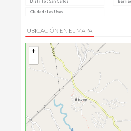
Distrito
:
San Carlos
Barria
Ciudad
:
Las Uvas
UBICACIÓN EN EL MAPA
+
−