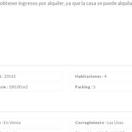
obtener ingresos por alquiler, ya que la casa se puede alquil
S
:
20161
Habitaciones
:
4
icie
:
180.00 m2
Parking
:
5
o
:
En Venta
Corregimiento
:
Las Uvas