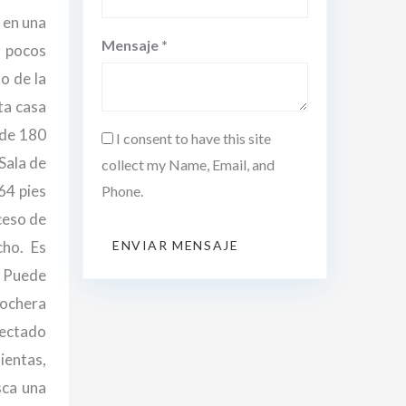
 en una
Mensaje *
a pocos
o de la
ta casa
 de 180
I consent to have this site
Sala de
collect my Name, Email, and
64 pies
Phone.
cceso de
ho. Es
ENVIAR MENSAJE
. Puede
cochera
nectado
ientas,
sca una