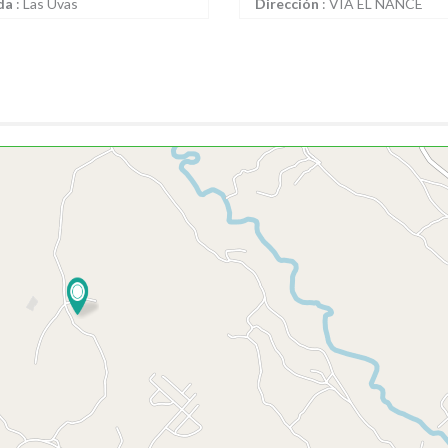
da
:
Las Uvas
Dirección
:
VIA EL NANCE