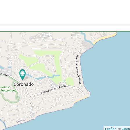
| ©
Leaflet
Open