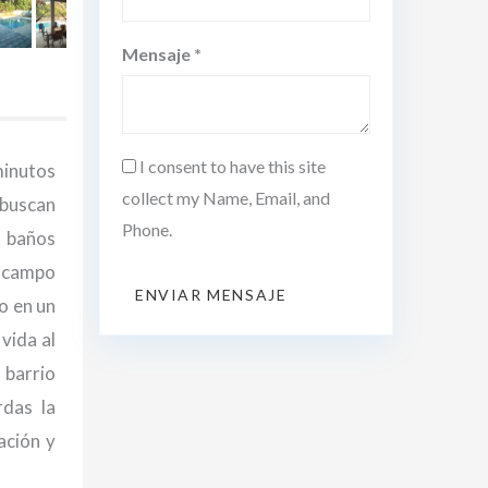
Mensaje *
I consent to have this site
minutos
collect my Name, Email, and
 buscan
Phone.
n baños
l campo
ENVIAR MENSAJE
o en un
vida al
 barrio
rdas la
ación y