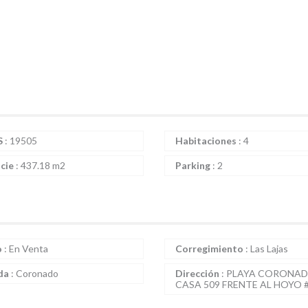
S
:
19505
Habitaciones
:
4
icie
:
437.18 m2
Parking
:
2
o
:
En Venta
Corregimiento
:
Las Lajas
da
:
Coronado
Dirección
:
PLAYA CORONA
CASA 509 FRENTE AL HOYO 