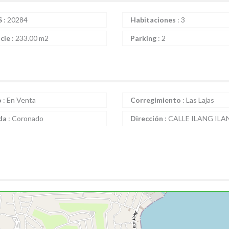
S
:
20284
Habitaciones
:
3
icie
:
233.00 m2
Parking
:
2
o
:
En Venta
Corregimiento
:
Las Lajas
da
:
Coronado
Dirección
:
CALLE ILANG ILA