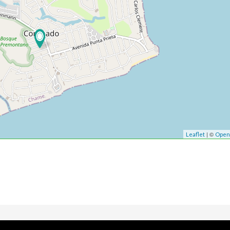
| ©
Leaflet
Open