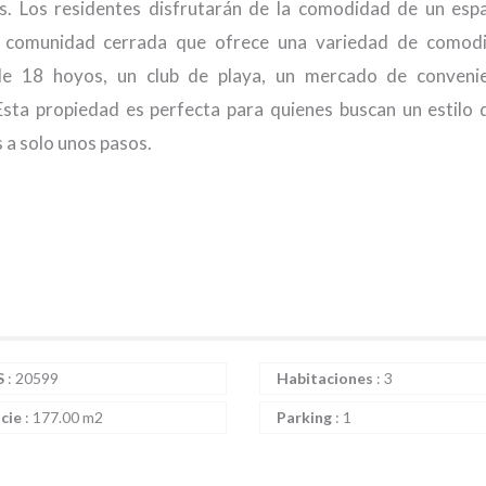
s. Los residentes disfrutarán de la comodidad de un esp
a comunidad cerrada que ofrece una variedad de comodi
de 18 hoyos, un club de playa, un mercado de convenie
sta propiedad es perfecta para quienes buscan un estilo 
s a solo unos pasos.
S
:
20599
Habitaciones
:
3
icie
:
177.00 m2
Parking
:
1