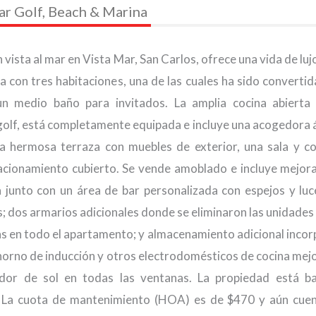
ar Golf, Beach & Marina
sta al mar en Vista Mar, San Carlos, ofrece una vida de lujo
con tres habitaciones, una de las cuales ha sido convertid
un medio baño para invitados. La amplia cocina abierta
 golf, está completamente equipada e incluye una acogedora 
a hermosa terraza con muebles de exterior, una sala y 
acionamiento cubierto. Se vende amoblado e incluye mejora
 junto con un área de bar personalizada con espejos y luc
ts; dos armarios adicionales donde se eliminaron las unidades 
s en todo el apartamento; y almacenamiento adicional inco
: horno de inducción y otros electrodomésticos de cocina mej
ador de sol en todas las ventanas. La propiedad está b
ta. La cuota de mantenimiento (HOA) es de $470 y aún cue