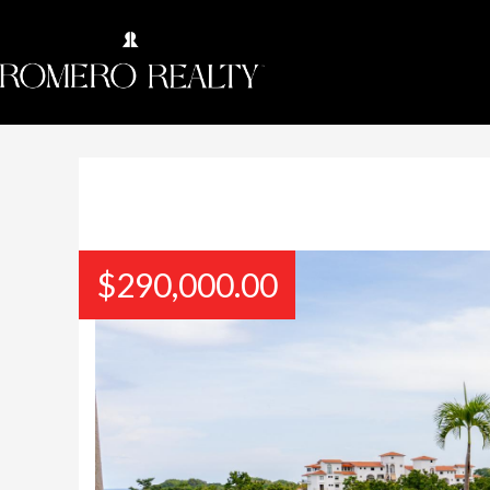
$
290,000.00