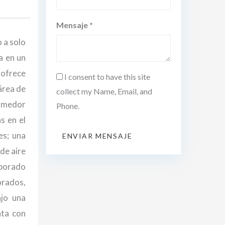
Mensaje *
 a solo
a en un
 ofrece
I consent to have this site
área de
collect my Name, Email, and
comedor
Phone.
s en el
es; una
ENVIAR MENSAJE
de aire
rporado
orados,
ajo una
nta con