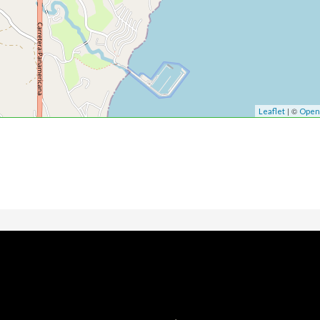
| ©
Leaflet
Open