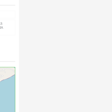
AS
MA