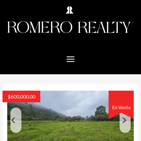
$
600,000.00
En Venta