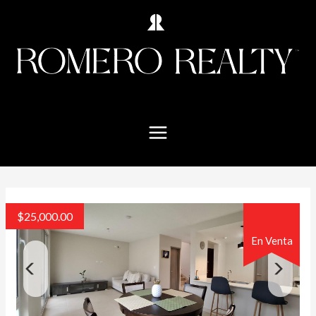
$
25,000.00
En Venta