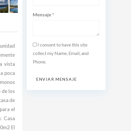
Mensaje *
I consent to have this site
munidad
collect my Name, Email, and
lemente
Phone.
a vista
 a poca
ENVIAR MENSAJE
s monos
 de los
casa de
para el
a: Casa
60m2 El