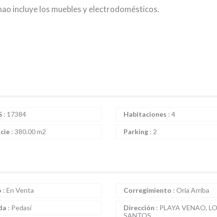
enao incluye los muebles y electrodomésticos.
S
:
17384
Habitaciones
:
4
icie
:
380.00 m2
Parking
:
2
o
:
En Venta
Corregimiento
:
Oria Arriba
da
:
Pedasí
Dirección
:
PLAYA VENAO, L
SANTOS