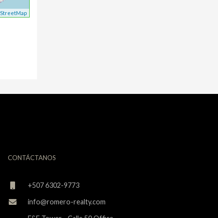
StreetMap
CONTÁCTANOS
+507 6302-9773
info@romero-realty.com