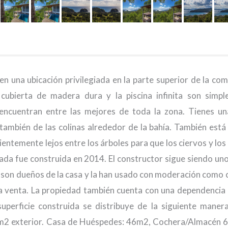
en una ubicación privilegiada en la parte superior de la co
ubierta de madera dura y la piscina infinita son simp
 encuentran entre las mejores de toda la zona. Tienes un
ambién de las colinas alrededor de la bahía. También está
icientemente lejos entre los árboles para que los ciervos y lo
zada fue construida en 2014. El constructor sigue siendo uno
s son dueños de la casa y la han usado con moderación como 
 la venta. La propiedad también cuenta con una dependencia 
uperficie construida se distribuye de la siguiente maner
11m2 exterior. Casa de Huéspedes: 46m2, Cochera/Almacén 