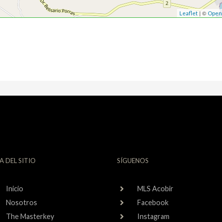
| ©
Leaflet
Open
A DEL SITIO
SÍGUENOS
Inicio
MLS Acobir
Nosotros
Facebook
The Masterkey
Instagram