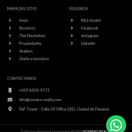
MAPA DEL SITIO
SÍGUENOS
Inicio
MLS Acobir
Nosotros
Facebook
The Masterkey
Instagram
Propiedades
Linkedin
Avalúos
Únete a nosotros
CONTÁCTANOS
+507 6302-9773
info@romero-realty.com
F&F Tower - Calle 50 Office 32D, Ciudad de Panamá
Todos los derechos reservados © 2026
ROMERO REALTY