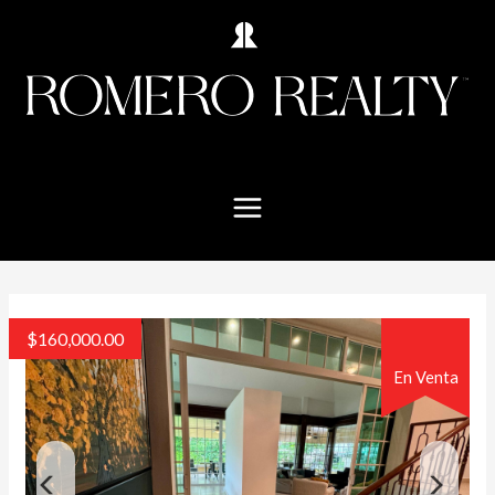
$
160,000.00
En Venta