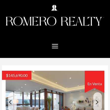
$
145,690.00
En Venta