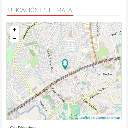
UBICACIÓN EN EL MAPA
+
−
| ©
Leaflet
OpenStreetMap
Get Directions