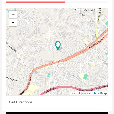
+
−
| ©
Leaflet
OpenStreetMap
Get Directions