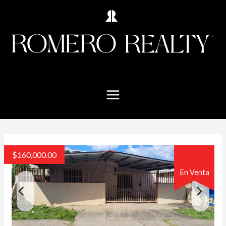
$
160,000.00
En Venta