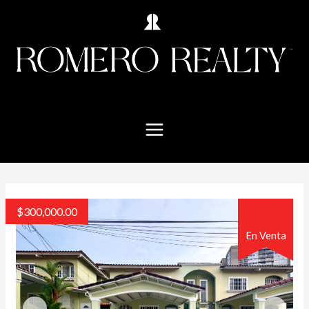
$
300,000.00
En Venta