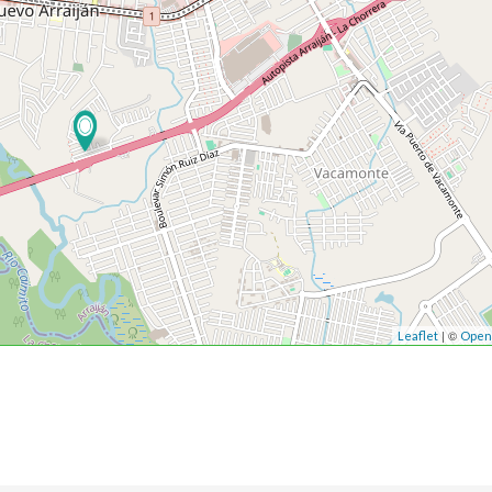
| ©
Leaflet
Open