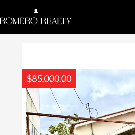
$
85,000.00