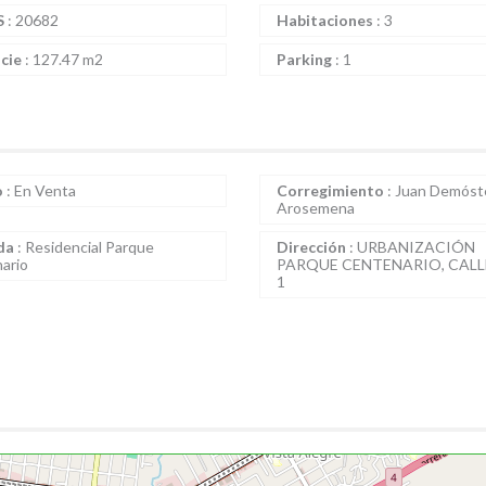
S
:
20682
Habitaciones
:
3
icie
:
127.47 m2
Parking
:
1
o
:
En Venta
Corregimiento
:
Juan Demóst
Arosemena
da
:
Residencial Parque
Dirección
:
URBANIZACIÓN
ario
PARQUE CENTENARIO, CALL
1