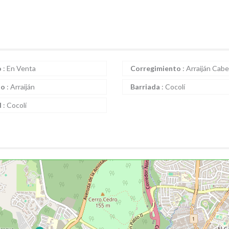
o
:
En Venta
Corregimiento
:
Arraiján Cab
to
:
Arraiján
Barriada
:
Cocolí
d
:
Cocolí