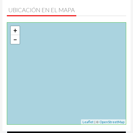
UBICACIÓN EN EL MAPA
+
−
| ©
Leaflet
OpenStreetMap