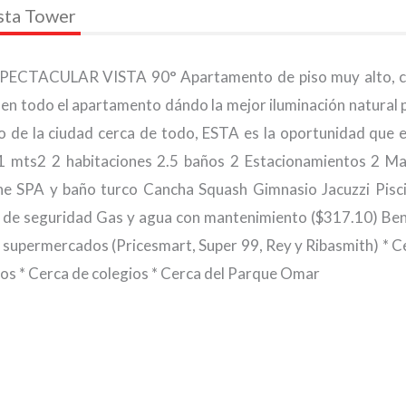
sta Tower
), ESPECTACULAR VISTA 90° Apartamento de piso muy alto, 
 en todo el apartamento dándo la mejor iluminación natural p
o de la ciudad cerca de todo, ESTA es la oportunidad que 
51 mts2 2 habitaciones 2.5 baños 2 Estacionamientos 2 M
ine SPA y baño turco Cancha Squash Gimnasio Jacuzzi Pisc
ia de seguridad Gas y agua con mantenimiento ($317.10) Ben
de supermercados (Pricesmart, Super 99, Rey y Ribasmith) * C
rios * Cerca de colegios * Cerca del Parque Omar