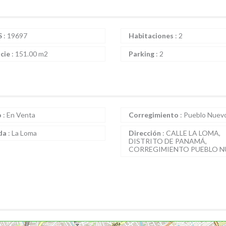
S
:
19697
Habitaciones
:
2
icie
:
151.00 m2
Parking
:
2
o
:
En Venta
Corregimiento
:
Pueblo Nuev
da
:
La Loma
Dirección
:
CALLE LA LOMA,
DISTRITO DE PANAMÁ,
CORREGIMIENTO PUEBLO 