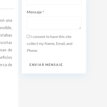
Mensaje *
con una
osible,
estabas
I consent to have this site
ascotas
collect my Name, Email, and
inas de
Phone.
eficios
erca de
ENVIAR MENSAJE