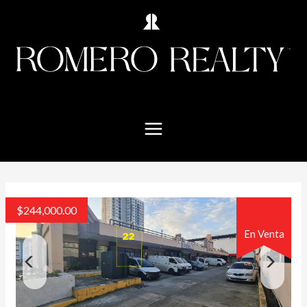
$
244,000.00
En Venta