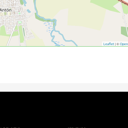
| ©
Leaflet
Open