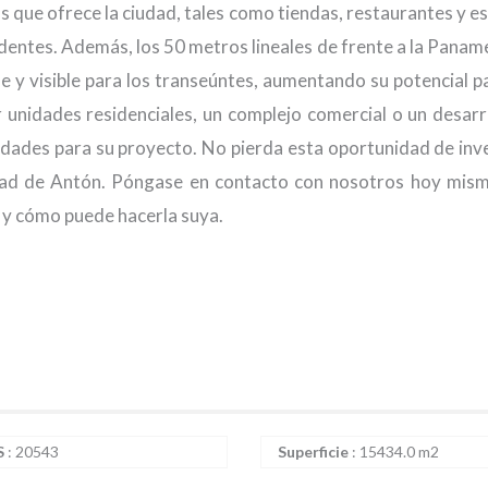
s que ofrece la ciudad, tales como tiendas, restaurantes y es
dentes. Además, los 50 metros lineales de frente a la Panam
e y visible para los transeúntes, aumentando su potencial p
 unidades residenciales, un complejo comercial o un desarr
lidades para su proyecto. No pierda esta oportunidad de inve
iudad de Antón. Póngase en contacto con nosotros hoy mis
 y cómo puede hacerla suya.
S
:
20543
Superficie
:
15434.0 m2