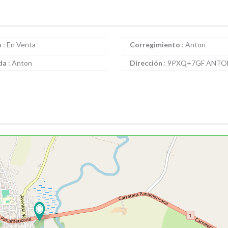
o
:
En Venta
Corregimiento
:
Anton
da
:
Anton
Dirección
:
9PXQ+7GF ANTO