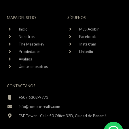
MAPA DEL SITIO
SÍGUENOS
Inicio
MLS Acobir
Nosotros
Facebook
The Masterkey
Instagram
Propiedades
Linkedin
Avalúos
Únete a nosotros
CONTÁCTANOS
+507 6302-9773
info@romero-realty.com
F&F Tower - Calle 50 Office 32D, Ciudad de Panamá