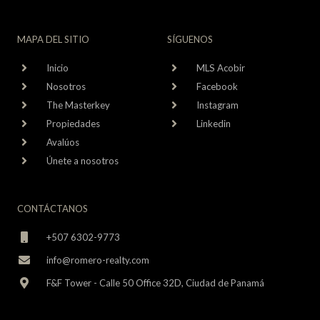
MAPA DEL SITIO
SÍGUENOS
Inicio
MLS Acobir
Nosotros
Facebook
The Masterkey
Instagram
Propiedades
Linkedin
Avalúos
Únete a nosotros
CONTÁCTANOS
+507 6302-9773
info@romero-realty.com
F&F Tower - Calle 50 Office 32D, Ciudad de Panamá