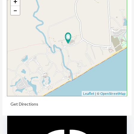
+
−
| ©
Leaflet
OpenStreetMap
Get Directions