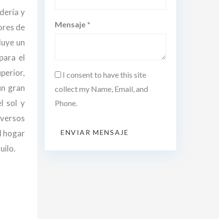
dería y
Mensaje *
ores de
luye un
para el
perior,
I consent to have this site
un gran
collect my Name, Email, and
l sol y
Phone.
iversos
el hogar
ENVIAR MENSAJE
uilo.