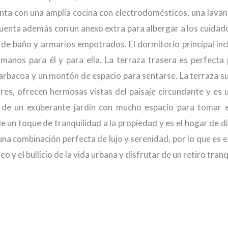
uenta con una amplia cocina con electrodomésticos, una lavan
uenta además con un anexo extra para albergar a los cuidad
o de baño y armarios empotrados. El dormitorio principal inc
anos para él y para ella. La terraza trasera es perfecta 
barbacoa y un montón de espacio para sentarse. La terraza su
es, ofrecen hermosas vistas del paisaje circundante y es 
a de un exuberante jardín con mucho espacio para tomar e
de un toque de tranquilidad a la propiedad y es el hogar de d
 una combinación perfecta de lujo y serenidad, por lo que es 
o y el bullicio de la vida urbana y disfrutar de un retiro tranq