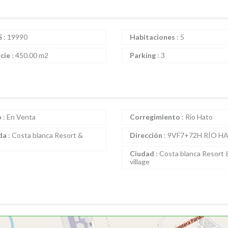
S
:
19990
Habitaciones
:
5
icie
:
450.00 m2
Parking
:
3
o
:
En Venta
Corregimiento
:
Río Hato
da
:
Costa blanca Resort &
Dirección
:
9VF7+72H RÍO H
Ciudad
:
Costa blanca Resort 
village